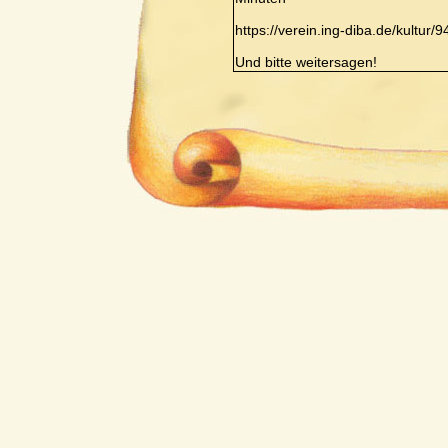
https://verein.ing-diba.de/kultur
Und bitte weitersagen!
Verfasst von:
MuLei
Sehr gut und sehr schön wars in 
Jetzt gilt es, das Erreichte zu "ko
Ich lade Euch herzlich zu den let
Liebe Grüße, Euer MuLei!
Verfasst von:
MuLei
Hallo Ihr Lieben!
Freitag geht's ins Trainingslager
Freue mich schon drauf und hoffe
Wir werden wieder gut arbeiten u
Ich hoffe auf eine möglichst groß
Schöne Grüße, Euer MuLei!!
Verfasst von:
Christian Blüml
Hallo Leute,
eine tolle Leistung unserer Juge
Regen. Herzlichen Glückwunsch 