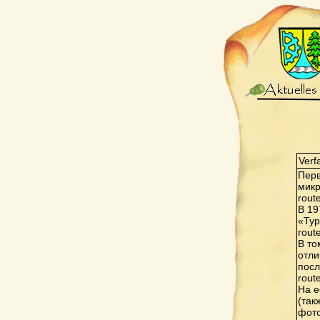
Verf
Перв
микр
rout
В 19
«Тур
rout
В то
отли
посл
rout
На е
(так
фото