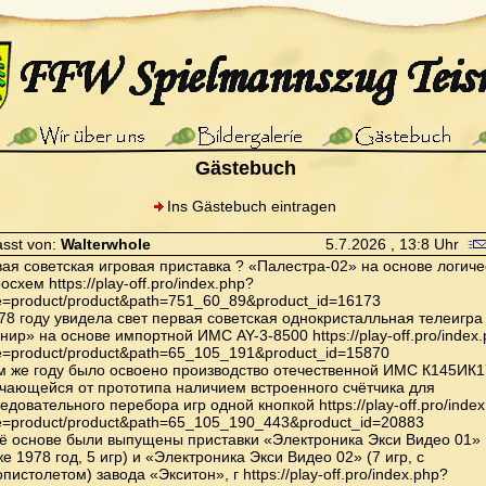
Gästebuch
Ins Gästebuch eintragen
asst von:
Walterwhole
5.7.2026 , 13:8 Uhr
ая советская игровая приставка ? «Палестра-02» на основе логиче
осхем https://play-off.pro/index.php?
e=product/product&path=751_60_89&product_id=16173
78 году увидела свет первая советская однокристалльная телеигра
нир» на основе импортной ИМС AY-3-8500 https://play-off.pro/index
e=product/product&path=65_105_191&product_id=15870
м же году было освоено производство отечественной ИМС К145ИК1
чающейся от прототипа наличием встроенного счётчика для
едовательного перебора игр одной кнопкой https://play-off.pro/inde
e=product/product&path=65_105_190_443&product_id=20883
ё основе были выпущены приставки «Электроника Экси Видео 01»
же 1978 год, 5 игр) и «Электроника Экси Видео 02» (7 игр, с
пистолетом) завода «Экситон», г https://play-off.pro/index.php?