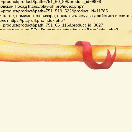
e=product/product&path=751_60_89&product_id=9898
овский Посад https://play-off.pro/index.php?
e=product/product&path=751_519_522&product_id=11785
иставке, помимо телевизора, подключались два джойстика и светов
олет https://play-off.pro/index.php?
e=product/product&path=751_66_116&product_id=3027
олько позже на ПО «Бином» в г https://play-off.pro/index.php?
e=product/product&path=817_684_686_687_707&product_id=13769
оникидзе началось производство приставок серии «Электроника
оспорт»: «Видеоспорт», «Видеоспорт-2», «Видеоспорт-М»,
еоспорт-3», также на основе ИМС К145ИК17 https://play-
pro/index.php?route=product/product&path=65_105_191&product_id=1
едняя из них оснащена дополнительными устройствами: генерато
тательных телевизионных сигналов (ГИТС), автоматом, играющим
ого игрока, а также схемой формирования серого фона и графичес
ентов не только белого, но и чёрного цветов (другие приставки на 
МС выводят только белые элементы на чёрном фоне). Типичный н
в приставке на основе ИМС AY-3-8500: теннис, хоккей, сквош,
ировка, хоккей с гандикапом, стрельба-1, стрельба-2 https://play-
pro/index.php?
e=product/product&path=65_109_201_213&product_id=3777
ис индустрии компьютерных игр 1983 года, вызванный
насыщением рынка приставками и играми, а также растущей
уренцией со стороны персональных компьютеров, привел к новой 
лений https://play-off.pro/index.php?
e=product/product&path=72_754_529&product_id=12700
ейшей приставкой третьего поколения — известного как «8-битное