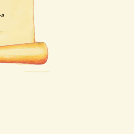
ой
5128
ром
 за
ких
той
абор
смене
»