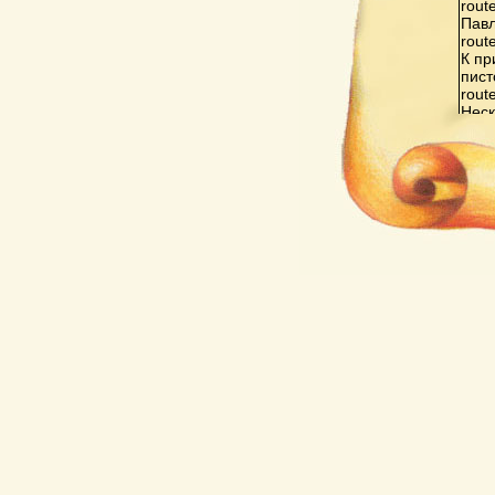
rout
Павл
rout
К пр
пист
rout
Неск
rout
Ордж
Виде
«Вид
off.
Посл
испы
втор
элем
же И
игр 
трен
off.
rout
Криз
пере
конк
поко
rout
Важн