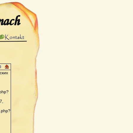
ских
.php?
7,
x.php?