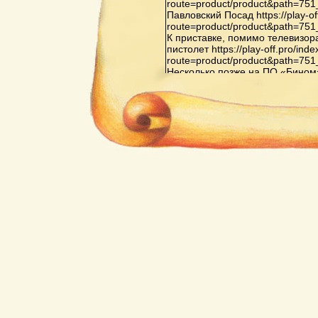
route=product/product&path=75
Павловский Посад https://play-of
route=product/product&path=75
К приставке, помимо телевизор
пистолет https://play-off.pro/ind
route=product/product&path=75
Несколько позже на ПО «Бином» в 
route=product/product&path=81
Орджоникидзе началось произв
Видеоспорт»: «Видеоспорт», «В
«Видеоспорт-3», также на основ
off.pro/index.php?route=produc
Последняя из них оснащена до
испытательных телевизионных 
второго игрока, а также схемо
элементов не только белого, но
же ИМС выводят только белые 
игр в приставке на основе ИМС 
тренировка, хоккей с гандикапом,
off.pro/index.php?
route=product/product&path=65
Кризис индустрии компьютерных
перенасыщением рынка пристав
конкуренцией со стороны персо
поколений https://play-off.pro/in
route=product/product&path=72
Важнейшей приставкой третьего