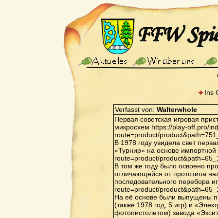
Ins 
Verfasst von:
Walterwhole
Первая советская игровая прис
микросхем https://play-off.pro/i
route=product/product&path=75
В 1978 году увидела свет перв
«Турнир» на основе импортной ИМ
route=product/product&path=65
В том же году было освоено пр
отличающейся от прототипа нал
последовательного перебора игр 
route=product/product&path=65
На её основе были выпущены п
(также 1978 год, 5 игр) и «Элек
фотопистолетом) завода «Экситон»