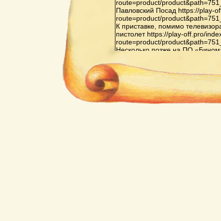
route=product/product&path=75
Павловский Посад https://play-of
route=product/product&path=75
К приставке, помимо телевизор
пистолет https://play-off.pro/ind
route=product/product&path=75
Несколько позже на ПО «Бином» в 
route=product/product&path=81
Орджоникидзе началось произв
Видеоспорт»: «Видеоспорт», «В
«Видеоспорт-3», также на основ
off.pro/index.php?route=produc
Последняя из них оснащена до
испытательных телевизионных 
второго игрока, а также схемо
элементов не только белого, но
же ИМС выводят только белые 
игр в приставке на основе ИМС 
тренировка, хоккей с гандикапом,
off.pro/index.php?
route=product/product&path=65
Кризис индустрии компьютерных
перенасыщением рынка пристав
конкуренцией со стороны персо
поколений https://play-off.pro/in
route=product/product&path=72
Важнейшей приставкой третьего