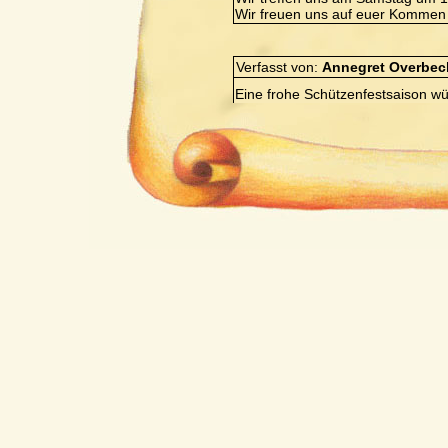
Wir freuen uns auf euer Kommen 
Verfasst von:
Annegret Overbec
Eine frohe Schützenfestsaison w
großem Schnapsdurst meldet Euc
Verfasst von:
Christian Blüml
Hallo Leute,
war doch eine tolle Meisterschaf
unseren musikalischen Leiter und 
auch unsere Fan`s gemeint. Jetzt
Bitte alle kommen. Die Vorbereitun
Oktoberfest und unseren Jubiläu
wir einen Tageseinsatz mit Kirch
Landshut. Dazu treffen wir uns u
kommen, denn hier sollten wir un
Meisterschaft. Also bis Freitag in
Gruß
Christian
Verfasst von:
Regina Kasparbau
Hallo zusammen,