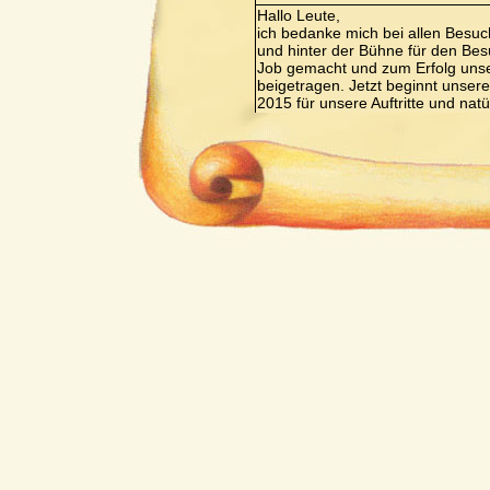
Hallo Leute,
ich bedanke mich bei allen Besuc
und hinter der Bühne für den Besu
Job gemacht und zum Erfolg uns
beigetragen. Jetzt beginnt unsere
2015 für unsere Auftritte und nat
Probenzeiten sind ja bekannt und 
Gruß
Christian Blüml
Verfasst von:
Christian Blüml
Ich wünsche allen Mitgliedern u
Weihnachtsfest und ein gutes un
Verfasst von:
Wiesner Hilde
Wir wünschen den Mitgliedern d
Frohe Weinacht und einen guten 
Jahr.
Euer Team vom Bodenschneidha
Verfasst von:
Miriam
Servus liebe Spieler und Spielerin