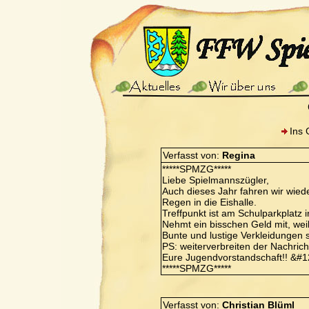
Ins 
Verfasst von:
Regina
*****SPMZG*****
Liebe Spielmannszügler,
Auch dieses Jahr fahren wir wied
Regen in die Eishalle.
Treffpunkt ist am Schulparkplatz
Nehmt ein bisschen Geld mit, wei
Bunte und lustige Verkleidungen s
PS: weiterverbreiten der Nachricht 
Eure Jugendvorstandschaft!! &#
*****SPMZG*****
Verfasst von:
Christian Blüml