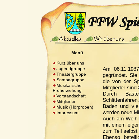
Menü
Kurz über uns
Jugendgruppe
Am 06.11.1987
Theatergruppe
gegründet. Sie
Sambagruppe
die von der Sp
Musikalische
Mitglieder sind
Früherziehung
Durch Baste
Vorstandschaft
Schlittenfahren
Mitglieder
Baden und vie
Musik (Hörproben)
werden neue Mitg
Impressum
Auch am Weihn
mit einem eige
zum Teil selbst
Ebenso beteil