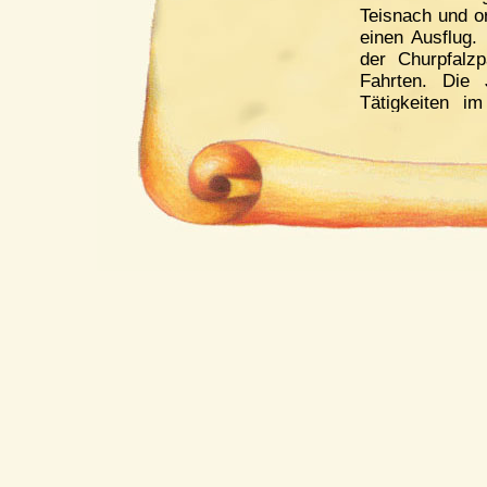
Teisnach und or
einen Ausflug
der Churpfalzp
Fahrten. Die 
Tätigkeiten im
ermöglichen.
Die Jugendvors
1.Vorsitzende:
2.Vorsitzende:
Schriftführerin
Kassiererin:
Ju
Beisitzer:
Alina
Peischl