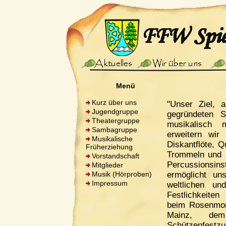
Menü
Kurz über uns
"Unser Ziel, a
Jugendgruppe
gegründeten 
Theatergruppe
musikalisch 
Sambagruppe
erweitern wir
Musikalische
Diskantflöte, Q
Früherziehung
Trommeln und 
Vorstandschaft
Percussionsin
Mitglieder
Musik (Hörproben)
ermöglicht u
Impressum
weltlichen un
Festlichkeiten 
beim Rosenmon
Mainz, dem
Schützenfest