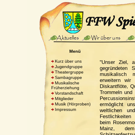
Menü
Kurz über uns
"Unser Ziel, a
Jugendgruppe
gegründeten 
Theatergruppe
musikalisch 
Sambagruppe
erweitern wir
Musikalische
Diskantflöte, Q
Früherziehung
Trommeln und 
Vorstandschaft
Percussionsin
Mitglieder
Musik (Hörproben)
ermöglicht u
Impressum
weltlichen un
Festlichkeiten 
beim Rosenmon
Mainz, dem
Schützenfest