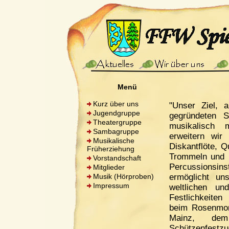
Menü
Kurz über uns
"Unser Ziel, a
Jugendgruppe
gegründeten 
Theatergruppe
musikalisch 
Sambagruppe
erweitern wir
Musikalische
Diskantflöte, Q
Früherziehung
Trommeln und 
Vorstandschaft
Percussionsin
Mitglieder
Musik (Hörproben)
ermöglicht u
Impressum
weltlichen un
Festlichkeiten 
beim Rosenmon
Mainz, dem
Schützenfest